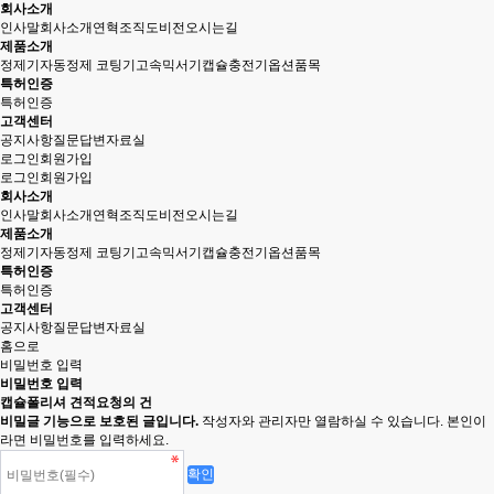
회사소개
인사말
회사소개
연혁
조직도
비전
오시는길
제품소개
정제기
자동정제 코팅기
고속믹서기
캡슐충전기
옵션품목
특허인증
특허인증
고객센터
공지사항
질문답변
자료실
로그인
회원가입
로그인
회원가입
회사소개
인사말
회사소개
연혁
조직도
비전
오시는길
제품소개
정제기
자동정제 코팅기
고속믹서기
캡슐충전기
옵션품목
특허인증
특허인증
고객센터
공지사항
질문답변
자료실
홈으로
비밀번호 입력
비밀번호 입력
캡슐폴리셔 견적요청의 건
비밀글 기능으로 보호된 글입니다.
작성자와 관리자만 열람하실 수 있습니다. 본인이
라면 비밀번호를 입력하세요.