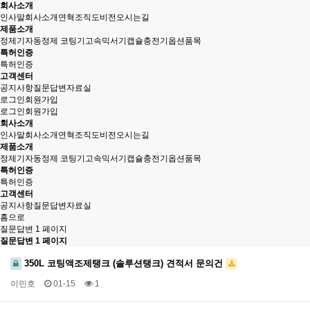
회사소개
인사말
회사소개
연혁
조직도
비전
오시는길
제품소개
정제기
자동정제 코팅기
고속믹서기
캡슐충전기
옵션품목
특허인증
특허인증
고객센터
공지사항
질문답변
자료실
로그인
회원가입
로그인
회원가입
회사소개
인사말
회사소개
연혁
조직도
비전
오시는길
제품소개
정제기
자동정제 코팅기
고속믹서기
캡슐충전기
옵션품목
특허인증
특허인증
고객센터
공지사항
질문답변
자료실
홈으로
질문답변 1 페이지
질문답변 1 페이지
350L 코팅액조제탱크 (솔루션탱크) 견적서 문의건
이민호
01-15
1