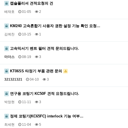
캡슐폴리셔 견적요청의 건
배재호
01-05
2
KM240 고속혼합기 사용자 권한 설정 기능 확인 요청…
김예찬
10-15
1
고속믹서기 벤트 필터 견적 문의드립니다.
마더스
08-19
3
KT06SS 타정기 부품 관련 문의
321321321
04-10
3
연구용 코팅기 KC50F 견적 요청드립니다.
박정현
11-11
3
정제 코팅기(KC65FC) interlock 기능 여부…
최세현
11-04
5