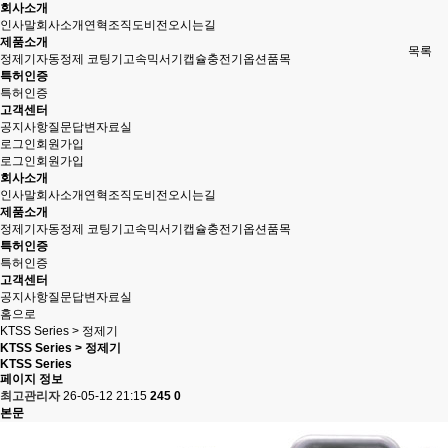
회사소개
인사말
회사소개
연혁
조직도
비전
오시는길
제품소개
목록
정제기
자동정제 코팅기
고속믹서기
캡슐충전기
옵션품목
특허인증
특허인증
고객센터
공지사항
질문답변
자료실
로그인
회원가입
로그인
회원가입
회사소개
인사말
회사소개
연혁
조직도
비전
오시는길
제품소개
정제기
자동정제 코팅기
고속믹서기
캡슐충전기
옵션품목
특허인증
특허인증
고객센터
공지사항
질문답변
자료실
홈으로
KTSS Series > 정제기
KTSS Series > 정제기
KTSS Series
페이지 정보
최고관리자
26-05-12 21:15
245
0
본문