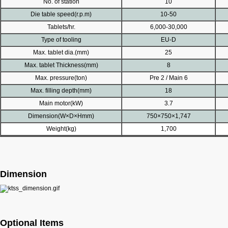
No. of station
10
Die table speed(r.p.m)
10-50
Tablets/hr.
6,000-30,000
Type of tooling
EU-D
Max. tablet dia.(mm)
25
Max. tablet Thickness(mm)
8
Max. pressure(ton)
Pre 2 / Main 6
Max. filling depth(mm)
18
Main motor(kW)
3.7
Dimension(W×D×Hmm)
750×750×1,747
Weight(kg)
1,700
Dimension
Optional Items