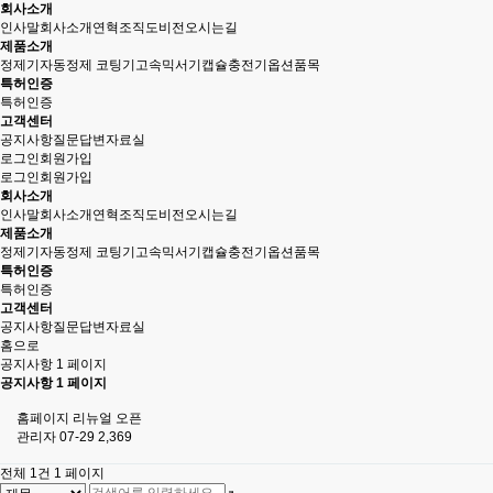
회사소개
인사말
회사소개
연혁
조직도
비전
오시는길
제품소개
정제기
자동정제 코팅기
고속믹서기
캡슐충전기
옵션품목
특허인증
특허인증
고객센터
공지사항
질문답변
자료실
로그인
회원가입
로그인
회원가입
회사소개
인사말
회사소개
연혁
조직도
비전
오시는길
제품소개
정제기
자동정제 코팅기
고속믹서기
캡슐충전기
옵션품목
특허인증
특허인증
고객센터
공지사항
질문답변
자료실
홈으로
공지사항 1 페이지
공지사항 1 페이지
홈페이지 리뉴얼 오픈
관리자
07-29
2,369
전체 1건
1 페이지