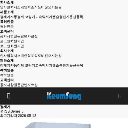
회사소개
인사말
회사소개
연혁
조직도
비전
오시는길
제품소개
정제기
자동정제 코팅기
고속믹서기
캡슐충전기
옵션품목
특허인증
특허인증
고객센터
공지사항
질문답변
자료실
로그인
회원가입
로그인
회원가입
회사소개
인사말
회사소개
연혁
조직도
비전
오시는길
제품소개
정제기
자동정제 코팅기
고속믹서기
캡슐충전기
옵션품목
특허인증
특허인증
고객센터
공지사항
질문답변
자료실
정제기
KTSS Series
최고관리자
2026-05-12