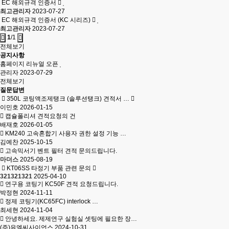
EC 해외규격 인증서
최고관리자
2023-07-27
EC 해외규격 인증서 (KC 시리즈)
최고관리자
2023-07-27
1
/1
전체보기
공지사항
홈페이지 리뉴얼 오픈
관리자
2023-07-29
전체보기
질문답변
350L 코팅액조제탱크 (솔루션탱크) 견적서 …
이민호
2026-01-15
캡슐폴리셔 견적요청의 건
배재호
2026-01-05
KM240 고속혼합기 사용자 권한 설정 기능 …
김예찬
2025-10-15
고속믹서기 벤트 필터 견적 문의드립니다.
마더스
2025-08-19
KT06SS 타정기 부품 관련 문의
321321321
2025-04-10
연구용 코팅기 KC50F 견적 요청드립니다.
박정현
2024-11-11
정제 코팅기(KC65FC) interlock …
최세현
2024-11-04
안녕하세요. 제제연구 실험실 셋팅에 필요한 장…
(주)유엠씨사이언스
2024-10-31